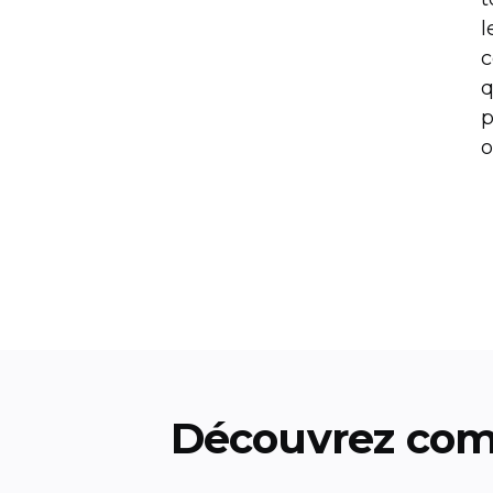
l
c
q
p
o
Découvrez com