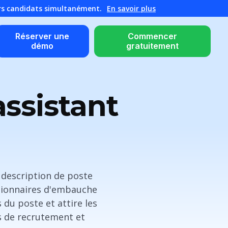
urs candidats simultanément.
En savoir plus
Réserver une
Commencer
démo
gratuitement
assistant
e description de poste
tionnaires d'embauche
 du poste et attire les
us de recrutement et