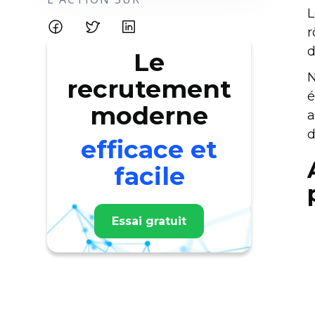
L
r
d
Le
N
recrutement
é
moderne
a
d
efficace et
facile
Essai gratuit