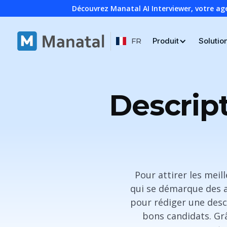
Découvrez Manatal AI Interviewer, votre ag
Produit
Solutio
FR
Descript
Pour attirer les meil
qui se démarque des 
pour rédiger une descr
bons candidats. Grâ