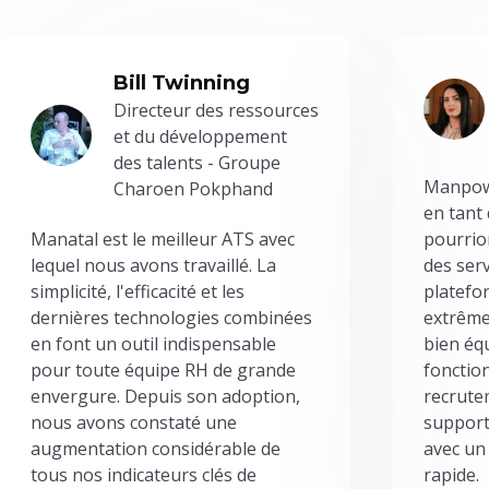
Bill Twinning
Directeur des ressources
et du développement
des talents - Groupe
Manpowe
Charoen Pokphand
en tant
Manatal est le meilleur ATS avec
pourrion
lequel nous avons travaillé. La
des serv
simplicité, l'efficacité et les
platefor
dernières technologies combinées
extrême
en font un outil indispensable
bien éq
pour toute équipe RH de grande
fonctio
envergure. Depuis son adoption,
recrute
nous avons constaté une
support
augmentation considérable de
avec un
tous nos indicateurs clés de
rapide.