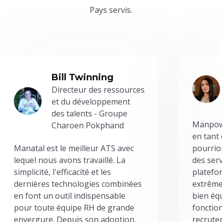
Pays servis.
Bill Twinning
Directeur des ressources
et du développement
des talents - Groupe
Manpowe
Charoen Pokphand
en tant
Manatal est le meilleur ATS avec
pourrion
lequel nous avons travaillé. La
des serv
simplicité, l'efficacité et les
platefor
dernières technologies combinées
extrême
en font un outil indispensable
bien éq
pour toute équipe RH de grande
fonctio
envergure. Depuis son adoption,
recrute