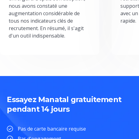
nous avons constaté une
support
augmentation considérable de
avec un
tous nos indicateurs clés de
rapide.
recrutement. En résumé, il s'agit
d'un outil indispensable.
Essayez Manatal gratuitement
pendant 14 jours
Pas de carte bancaire requise
Pas d'engagement