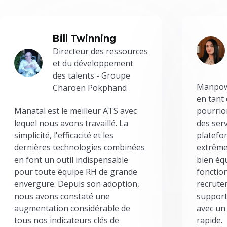
Bill Twinning
Directeur des ressources
et du développement
des talents - Groupe
Manpowe
Charoen Pokphand
en tant
Manatal est le meilleur ATS avec
pourrion
lequel nous avons travaillé. La
des serv
simplicité, l'efficacité et les
platefor
dernières technologies combinées
extrême
en font un outil indispensable
bien éq
pour toute équipe RH de grande
fonctio
envergure. Depuis son adoption,
recrute
nous avons constaté une
support
augmentation considérable de
avec un
tous nos indicateurs clés de
rapide.