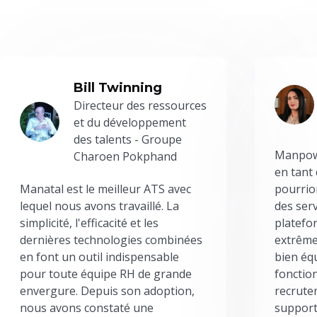
Bill Twinning
Directeur des ressources
et du développement
des talents - Groupe
Manpowe
Charoen Pokphand
en tant
Manatal est le meilleur ATS avec
pourrion
lequel nous avons travaillé. La
des serv
simplicité, l'efficacité et les
platefor
dernières technologies combinées
extrême
en font un outil indispensable
bien éq
pour toute équipe RH de grande
fonctio
envergure. Depuis son adoption,
recrute
nous avons constaté une
support