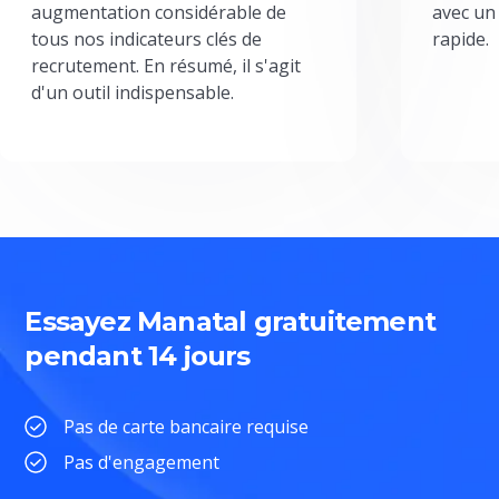
augmentation considérable de
avec un
tous nos indicateurs clés de
rapide.
recrutement. En résumé, il s'agit
d'un outil indispensable.
Essayez Manatal gratuitement
pendant 14 jours
Pas de carte bancaire requise
Pas d'engagement