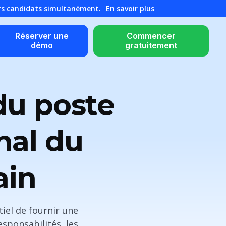
urs candidats simultanément.
En savoir plus
Réserver une
Commencer
démo
gratuitement
du poste
nal du
ain
tiel de fournir une
esponsabilités, les