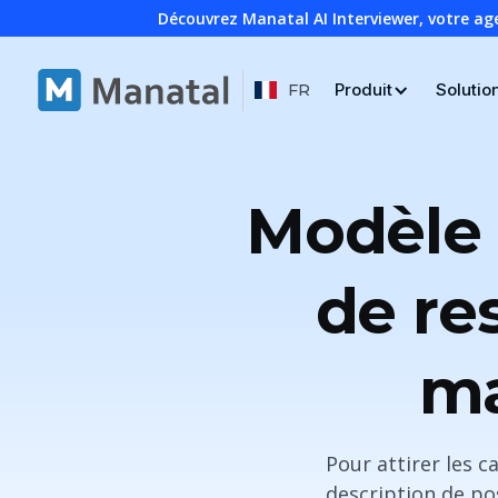
Découvrez Manatal AI Interviewer, votre ag
Produit
Solutio
FR
Modèle 
de re
ma
Pour attirer les c
description de pos