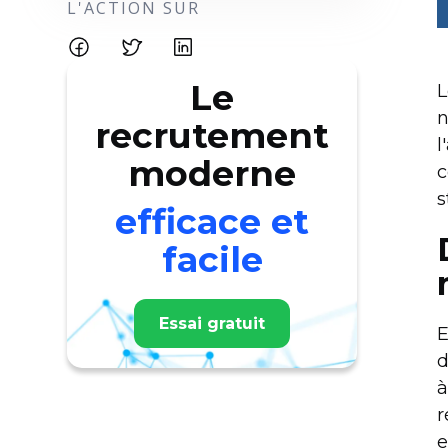
L'ACTION SUR
Le
L
n
recrutement
l
moderne
c
s
efficace et
facile
Essai gratuit
E
d
à
r
e