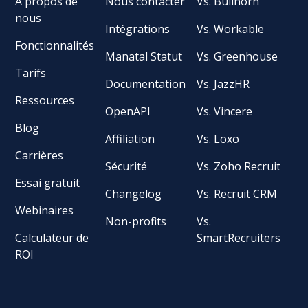
À propos de
Nous contacter
Vs. Bullhorn
nous
Intégrations
Vs. Workable
Fonctionnalités
Manatal Statut
Vs. Greenhouse
Tarifs
Documentation
Vs. JazzHR
Ressources
OpenAPI
Vs. Vincere
Blog
Affiliation
Vs. Loxo
Carrières
Sécurité
Vs. Zoho Recruit
Essai gratuit
Changelog
Vs. Recruit CRM
Webinaires
Non-profits
Vs.
Calculateur de
SmartRecruiters
ROI