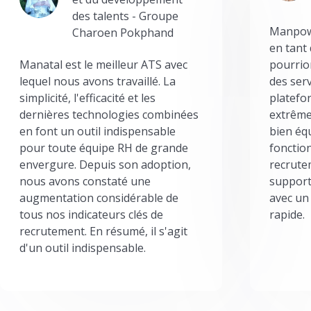
des talents - Groupe
Manpowe
Charoen Pokphand
en tant
Manatal est le meilleur ATS avec
pourrion
lequel nous avons travaillé. La
des serv
simplicité, l'efficacité et les
platefor
dernières technologies combinées
extrême
en font un outil indispensable
bien éq
pour toute équipe RH de grande
fonctio
envergure. Depuis son adoption,
recrute
nous avons constaté une
support
augmentation considérable de
avec un
tous nos indicateurs clés de
rapide.
recrutement. En résumé, il s'agit
d'un outil indispensable.