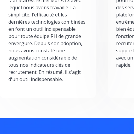
Manatal est le meilleur ATS avec
pourrion
lequel nous avons travaillé. La
des serv
simplicité, l'efficacité et les
platefor
dernières technologies combinées
extrême
en font un outil indispensable
bien éq
pour toute équipe RH de grande
fonctio
envergure. Depuis son adoption,
recrute
nous avons constaté une
support
augmentation considérable de
avec un
tous nos indicateurs clés de
rapide.
recrutement. En résumé, il s'agit
d'un outil indispensable.