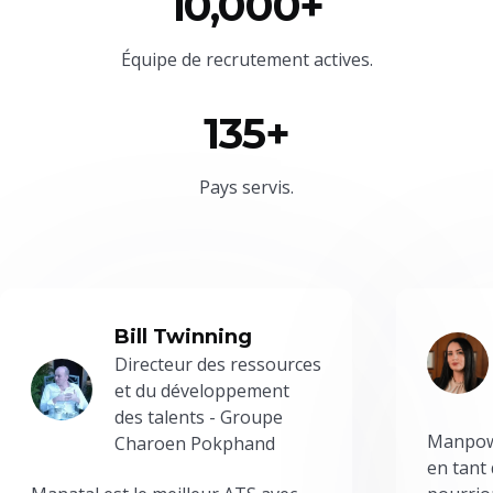
10,000+
Équipe
de recrutement actives.
135+
Pays servis.
Bill Twinning
Directeur des ressources
et du développement
des talents - Groupe
Manpowe
Charoen Pokphand
en tant