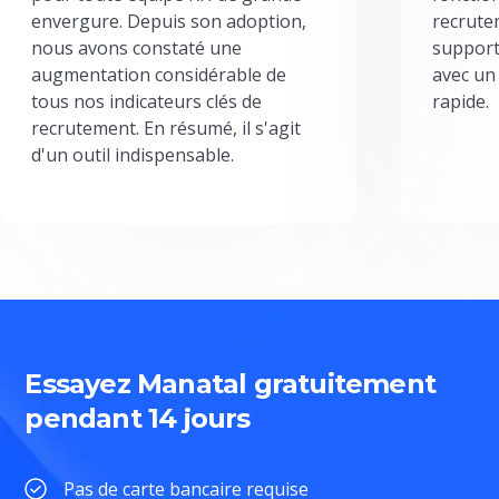
envergure. Depuis son adoption,
recrute
nous avons constaté une
support
augmentation considérable de
avec un
tous nos indicateurs clés de
rapide.
recrutement. En résumé, il s'agit
d'un outil indispensable.
Essayez Manatal gratuitement
pendant 14 jours
Pas de carte bancaire requise