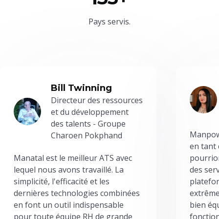
Pays servis.
Bill Twinning
Directeur des ressources
et du développement
des talents - Groupe
Manpowe
Charoen Pokphand
en tant
Manatal est le meilleur ATS avec
pourrion
lequel nous avons travaillé. La
des serv
simplicité, l'efficacité et les
platefor
dernières technologies combinées
extrême
en font un outil indispensable
bien éq
pour toute équipe RH de grande
fonctio