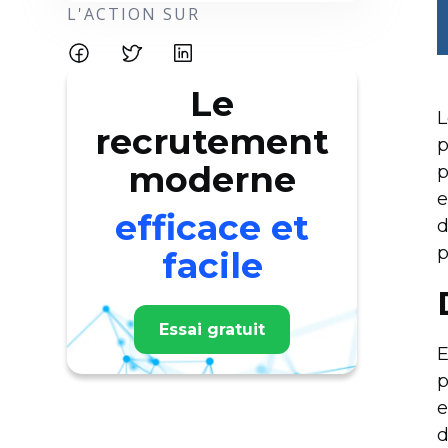
L'ACTION SUR
Le
L
recrutement
p
moderne
p
e
efficace et
d
p
facile
Essai gratuit
E
p
e
d