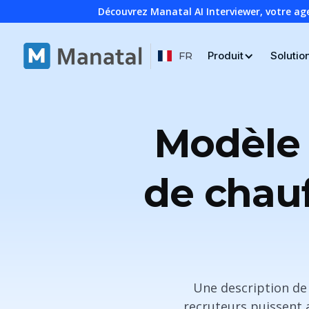
Découvrez Manatal AI Interviewer, votre ag
Produit
Solutio
FR
Modèle 
de chauf
Une description de 
recruteurs puissent 