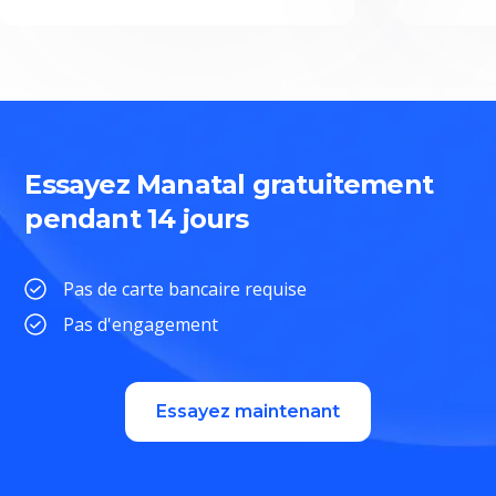
Essayez Manatal gratuitement
pendant 14 jours
Pas de carte bancaire requise
Pas d'engagement
Essayez maintenant