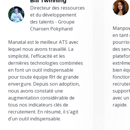
Bill Twinning
Directeur des ressources
et du développement
des talents - Groupe
Manpowe
Charoen Pokphand
en tant
Manatal est le meilleur ATS avec
pourrion
lequel nous avons travaillé. La
des serv
simplicité, l'efficacité et les
platefor
dernières technologies combinées
extrême
en font un outil indispensable
bien éq
pour toute équipe RH de grande
fonctio
envergure. Depuis son adoption,
recrute
nous avons constaté une
support
augmentation considérable de
avec un
tous nos indicateurs clés de
rapide.
recrutement. En résumé, il s'agit
d'un outil indispensable.