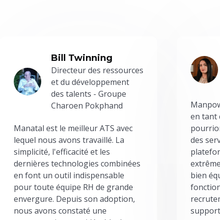
Bill Twinning
Directeur des ressources
et du développement
des talents - Groupe
Manpowe
Charoen Pokphand
en tant
Manatal est le meilleur ATS avec
pourrion
lequel nous avons travaillé. La
des serv
simplicité, l'efficacité et les
platefor
dernières technologies combinées
extrême
en font un outil indispensable
bien éq
pour toute équipe RH de grande
fonctio
envergure. Depuis son adoption,
recrute
nous avons constaté une
support