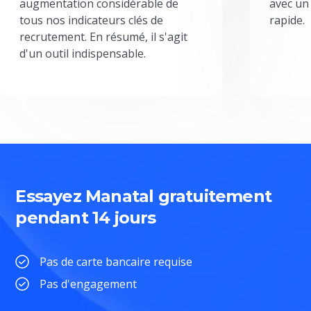
augmentation considérable de
avec un
tous nos indicateurs clés de
rapide.
recrutement. En résumé, il s'agit
d'un outil indispensable.
Essayez Manatal gratuitement
pendant 14 jours
Pas de carte bancaire requise
Pas d'engagement