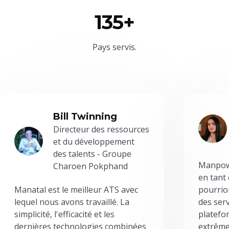
135+
Pays servis.
Bill Twinning
Directeur des ressources
et du développement
des talents - Groupe
Manpowe
Charoen Pokphand
en tant
Manatal est le meilleur ATS avec
pourrion
lequel nous avons travaillé. La
des serv
simplicité, l'efficacité et les
platefor
dernières technologies combinées
extrême