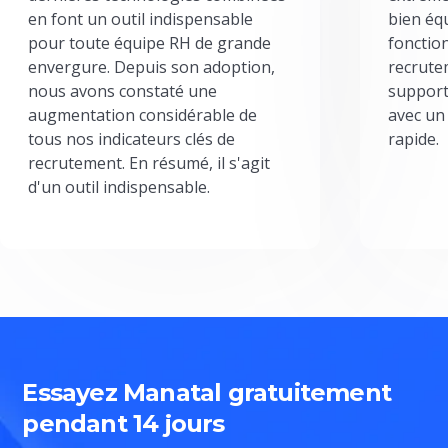
en font un outil indispensable
bien éq
pour toute équipe RH de grande
fonctio
envergure. Depuis son adoption,
recrute
nous avons constaté une
support
augmentation considérable de
avec un
tous nos indicateurs clés de
rapide.
recrutement. En résumé, il s'agit
d'un outil indispensable.
Essayez Manatal gratuitement
pendant 14 jours