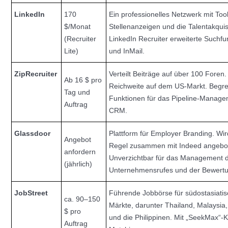
LinkedIn
170
Ein professionelles Netzwerk mit Tool
$/Monat
Stellenanzeigen und die Talentakqui
(Recruiter
LinkedIn Recruiter erweiterte Suchfu
Lite)
und InMail.
ZipRecruiter
Verteilt Beiträge auf über 100 Foren.
Ab 16 $ pro
Reichweite auf dem US-Markt. Begr
Tag und
Funktionen für das Pipeline-Manag
Auftrag
CRM.
Glassdoor
Plattform für Employer Branding. Wir
Angebot
Regel zusammen mit Indeed angebo
anfordern
Unverzichtbar für das Management 
(jährlich)
Unternehmensrufes und der Bewert
JobStreet
Führende Jobbörse für südostasiati
ca. 90–150
Märkte, darunter Thailand, Malaysia
$ pro
und die Philippinen. Mit „SeekMax“-K
Auftrag