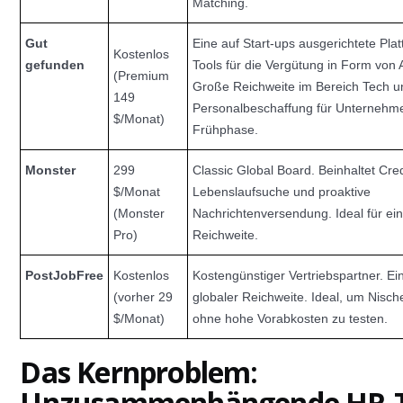
Matching.
Gut
Eine auf Start-ups ausgerichtete Plat
Kostenlos
gefunden
Tools für die Vergütung in Form von 
(Premium
Große Reichweite im Bereich Tech u
149
Personalbeschaffung für Unternehme
$/Monat)
Frühphase.
Monster
299
Classic Global Board. Beinhaltet Cred
$/Monat
Lebenslaufsuche und proaktive
(Monster
Nachrichtenversendung. Ideal für ein
Pro)
Reichweite.
PostJobFree
Kostenlos
Kostengünstiger Vertriebspartner. Ein
(vorher 29
globaler Reichweite. Ideal, um Nisc
$/Monat)
ohne hohe Vorabkosten zu testen.
Das Kernproblem:
Unzusammenhängende HR-T