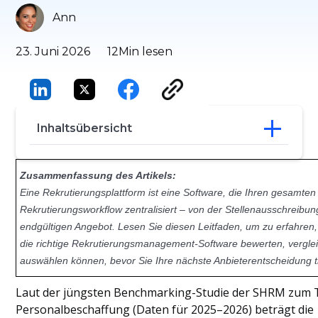
Ann
23. Juni 2026
12
Min lesen
Inhaltsübersicht
Stellenportale vs. Rekrutierungsplattform
Zusammenfassung des Artikels:
Vergleichstabelle für
Eine Rekrutierungsplattform ist eine Software, die Ihren gesamten
Personalvermittlungsplattformen
Rekrutierungsworkflow zentralisiert – von der Stellenausschreibu
Das Kernproblem:
endgültigen Angebot. Lesen Sie diesen Leitfaden, um zu erfahren,
Unzusammenhängende HR-Tech-Stacks
So bewerten Sie Software für das
die richtige Rekrutierungsmanagement-Software bewerten, vergle
Einstellungsmanagement
auswählen können, bevor Sie Ihre nächste Anbieterentscheidung t
Checkliste zur Bewertung von
Rekrutierungsplattformen 2026
Laut der jüngsten Benchmarking-Studie der SHRM zum
Schlussfolgerung
Personalbeschaffung (Daten für 2025–2026) beträgt die