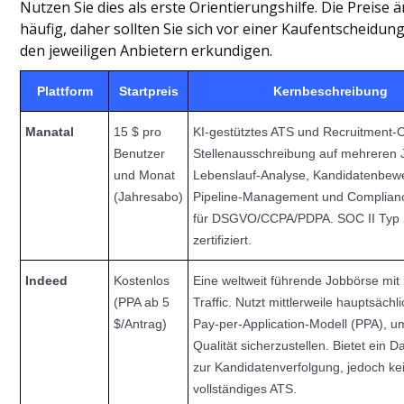
Nutzen Sie dies als erste Orientierungshilfe. Die Preise 
häufig, daher sollten Sie sich vor einer Kaufentscheidung
den jeweiligen Anbietern erkundigen.
Plattform
Startpreis
Kernbeschreibung
Manatal
15 $ pro
KI-gestütztes ATS und Recruitment
Benutzer
Stellenausschreibung auf mehreren 
und Monat
Lebenslauf-Analyse, Kandidatenbew
(Jahresabo)
Pipeline-Management und Complian
für DSGVO/CCPA/PDPA. SOC II Typ
zertifiziert.
Indeed
Kostenlos
Eine weltweit führende Jobbörse mi
(PPA ab 5
Traffic. Nutzt mittlerweile hauptsächl
$/Antrag)
Pay-per-Application-Modell (PPA), u
Qualität sicherzustellen. Bietet ein 
zur Kandidatenverfolgung, jedoch ke
vollständiges ATS.