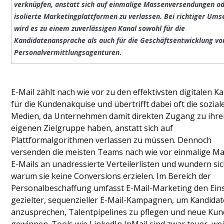
Personalvermittlungsagenturen und
verknüpfen, anstatt sich auf einmalige Massenversendungen o
Kundenakquise
isolierte Marketingplattformen zu verlassen. Bei richtiger Ums
So stellen Sie sicher, dass Ihre E-Mails
wird es zu einem zuverlässigen Kanal sowohl für die
auch wirklich ankommen
Kandidatenansprache als auch für die Geschäftsentwicklung vo
Nachverfolgung und Optimierung
Personalvermittlungsagenturen
.
Schlussfolgerung
Häufig gestellte Fragen
E-Mail zählt nach wie vor zu den effektivsten digitalen K
für die Kundenakquise und übertrifft dabei oft die sozial
Medien, da Unternehmen damit direkten Zugang zu ihre
eigenen Zielgruppe haben, anstatt sich auf
Plattformalgorithmen verlassen zu müssen. Dennoch
versenden die meisten Teams nach wie vor einmalige M
E-Mails an unadressierte Verteilerlisten und wundern sic
warum sie keine Conversions erzielen. Im Bereich der
Personalbeschaffung umfasst E-Mail-Marketing den Ein
gezielter, sequenzieller E-Mail-Kampagnen, um Kandida
anzusprechen, Talentpipelines zu pflegen und neue Ku