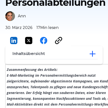
Personalabteilungen
Ann
30. März 2026
17
Min lesen
Inhaltsübersicht
Ziele des E-Mail-Marketings im Bereich
Zusammenfassung des Artikels:
Personalbeschaffung
E-Mail-Marketing im Personalvermittlungsbereich nutzt
Für das E-Mail-Marketing im Bereich
zielgerichtete, aufeinander abgestimmte Kampagnen, um Kand
Personalbeschaffung sind die richtigen
anzusprechen, Talentpools zu pflegen und neue Kundengeschäft
Tools erforderlich
generieren. Der Erfolg hängt von sauberen Daten, einer klaren
Strategie 1: Kandidatenakquise und -
pflege
Segmentierung, konsequenten Nachfassaktionen und Tools ab, 
Strategie 2: E-Mail-Marketing für
Mail-Aktivitäten direkt mit dem Personalvermittlungs-Workflo