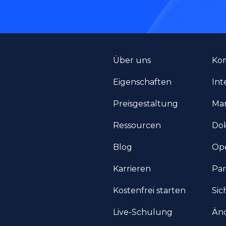
Über uns
Kon
Eigenschaften
Int
Preisgestaltung
Man
Ressourcen
Do
Blog
Ope
Karrieren
Pa
Kostenfrei starten
Sic
Live-Schulung
Änd