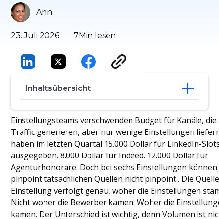
Ann
23. Juli 2026
7
Min lesen
Inhaltsübersicht
Was ist die Quelle der Einstellung?
Einstellungsteams verschwenden Budget für Kanäle, die 
Quelle der Einstellung vs. Quelle der
Traffic generieren, aber nur wenige Einstellungen liefern
Bewerber
haben im letzten Quartal 15.000 Dollar für LinkedIn-Slot
Warum sollte man die Quelle der
ausgegeben. 8.000 Dollar für Indeed. 12.000 Dollar für
Einstellungsmetriken verfolgen?
Agenturhonorare. Doch bei sechs Einstellungen können 
Die Excel-Falle vs. automatisierte
pinpoint tatsächlichen Quellen nicht pinpoint . Die Quell
Nachverfolgung
Top-Quelle für Einstellungsbeispiele
Einstellung verfolgt genau, woher die Einstellungen st
Wie berechnet man die Quelle der
Nicht woher die Bewerber kamen. Woher die Einstellun
Einstellung?
kamen. Der Unterschied ist wichtig, denn Volumen ist nic