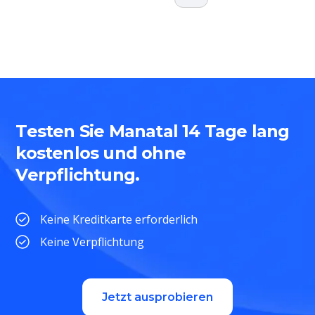
Testen Sie Manatal 14 Tage lang
kostenlos und ohne
Verpflichtung.
Keine Kreditkarte erforderlich
Keine Verpflichtung
Jetzt ausprobieren