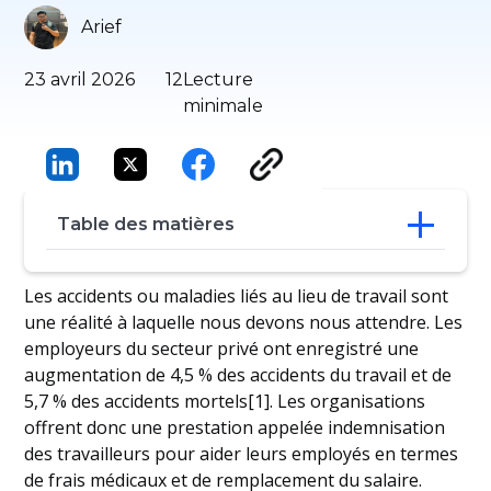
Arief
23 avril 2026
12
Lecture
minimale
Table des matières
L'indemnisation des travailleurs expliquée
Les accidents ou maladies liés au lieu de travail sont
Comment déterminer l'indemnisation
une réalité à laquelle nous devons nous attendre. Les
des travailleurs
employeurs du secteur privé ont enregistré une
Types d'indemnisation des travailleurs
augmentation de 4,5 % des accidents du travail et de
Comment fonctionne l'assurance
5,7 % des accidents mortels[1]. Les organisations
accidents du travail ?
offrent donc une prestation appelée indemnisation
Prestations d'indemnisation des
travailleurs
des travailleurs pour aider leurs employés en termes
Conclusion
de frais médicaux et de remplacement du salaire.