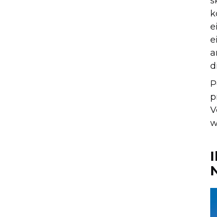
s
k
e
e
a
d
P
p
V
w