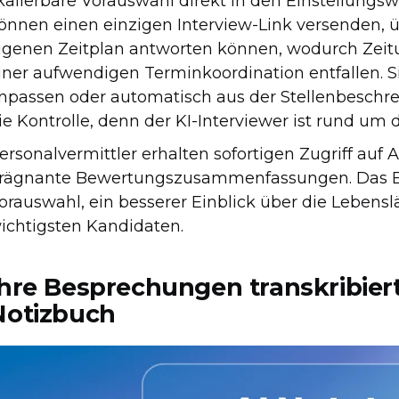
kalierbare Vorauswahl direkt in den Einstellungswo
önnen einen einzigen Interview-Link versenden, 
igenen Zeitplan antworten können, wodurch Zeit
iner aufwendigen Terminkoordination entfallen. Si
npassen oder automatisch aus der Stellenbeschrei
ie Kontrolle, denn der KI-Interviewer ist rund um d
ersonalvermittler erhalten sofortigen Zugriff auf
rägnante Bewertungszusammenfassungen. Das Erg
orauswahl, ein besserer Einblick über die Lebensl
ichtigsten Kandidaten.
Ihre Besprechungen transkribiert 
Notizbuch