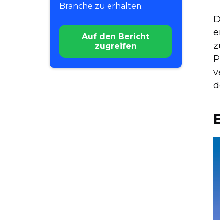
Branche zu erhalten.
D
e
Auf den Bericht
z
zugreifen
P
v
d