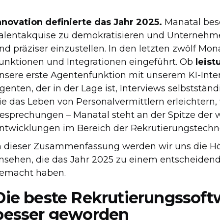
nnovation definierte das Jahr 2025.
Manatal besc
alentakquise zu demokratisieren und Unternehmen
nd präziser einzustellen. In den letzten zwölf M
unktionen und Integrationen eingeführt. Ob
leis
nsere erste Agentenfunktion mit unserem KI-Inte
genten, der in der Lage ist, Interviews selbststä
ie das Leben von Personalvermittlern erleichtern, 
esprechungen – Manatal steht an der Spitze der 
ntwicklungen im Bereich der Rekrutierungstechno
n dieser Zusammenfassung werden wir uns die Hö
nsehen, die das Jahr 2025 zu einem entscheidend
emacht haben.
Die beste Rekrutierungssoftw
besser geworden