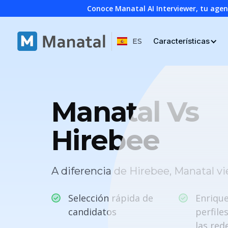
Conoce Manatal AI Interviewer, tu age
Características
ES
Manatal Vs
Hirebee
A diferencia de Hirebee, Manatal vi
Selección rápida de
Enrique
candidatos
perfile
las red