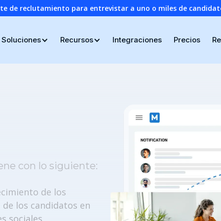
nte de reclutamiento para entrevistar a uno o miles de candid
Soluciones
Recursos
Integraciones
Precios
Re
ene con lo siguiente:
cimiento de los
s de los candidatos en
es sociales