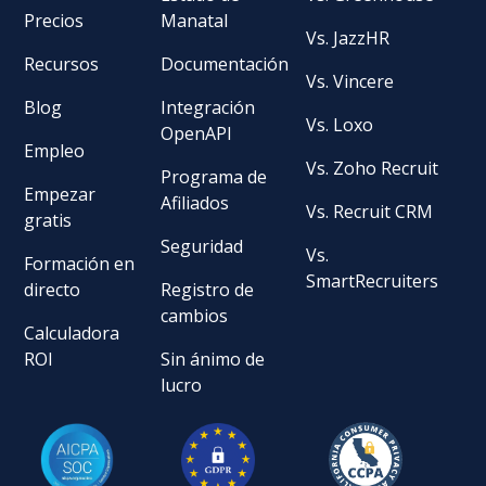
Precios
Manatal
Vs. JazzHR
Recursos
Documentación
Vs. Vincere
Blog
Integración
Vs. Loxo
OpenAPI
Empleo
Vs. Zoho Recruit
Programa de
Empezar
Afiliados
Vs. Recruit CRM
gratis
Seguridad
Vs.
Formación en
SmartRecruiters
directo
Registro de
cambios
Calculadora
ROI
Sin ánimo de
lucro