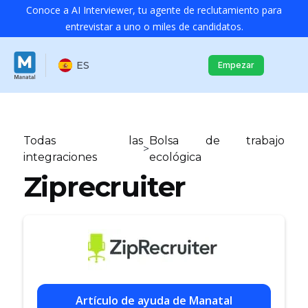
Conoce a AI Interviewer, tu agente de reclutamiento para
entrevistar a uno o miles de candidatos.
ES
Empezar
Todas las
Bolsa de trabajo
>
integraciones
ecológica
Ziprecruiter
Artículo de ayuda de Manatal