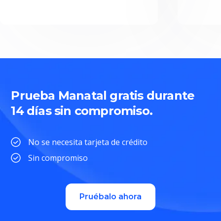
Prueba Manatal gratis durante
14 días sin compromiso.
No se necesita tarjeta de crédito
Sin compromiso
Pruébalo ahora