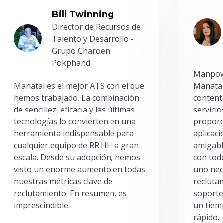
Bill Twinning
Director de Recursos de
Talento y Desarrollo -
Grupo Charoen
Pokphand
Manpowe
Manatal es el mejor ATS con el que
Manatal
hemos trabajado. La combinación
content
de sencillez, eficacia y las últimas
servici
tecnologías lo convierten en una
proporc
herramienta indispensable para
aplicac
cualquier equipo de RR.HH a gran
amigabl
escala. Desde su adopción, hemos
con toda
visto un enorme aumento en todas
uno nec
nuestras métricas clave de
reclutam
reclutamiento. En resumen, es
soporte
imprescindible.
un tiem
rápido.