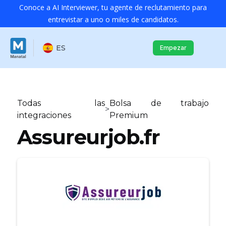
Conoce a AI Interviewer, tu agente de reclutamiento para
entrevistar a uno o miles de candidatos.
ES
Empezar
Todas las
Bolsa de trabajo
>
integraciones
Premium
Assureurjob.fr