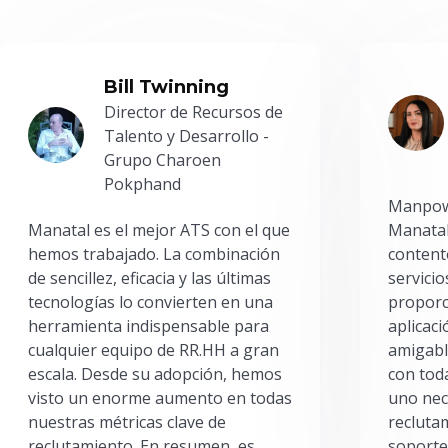
Bill Twinning
Director de Recursos de
Talento y Desarrollo -
Grupo Charoen
Pokphand
Manpowe
Manatal es el mejor ATS con el que
Manatal
hemos trabajado. La combinación
content
de sencillez, eficacia y las últimas
servici
tecnologías lo convierten en una
proporc
herramienta indispensable para
aplicac
cualquier equipo de RR.HH a gran
amigabl
escala. Desde su adopción, hemos
con toda
visto un enorme aumento en todas
uno nec
nuestras métricas clave de
reclutam
reclutamiento. En resumen, es
soporte