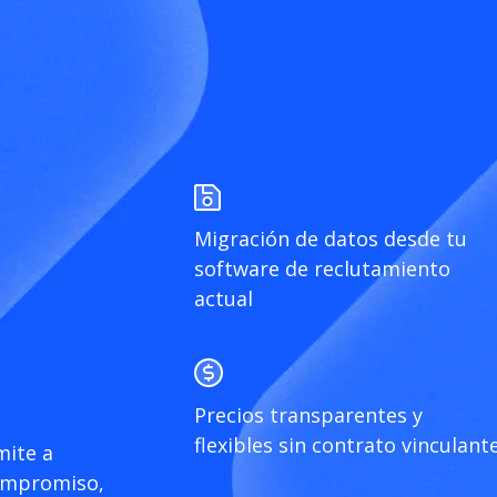
Migración de datos desde tu
software de reclutamiento
actual
Precios transparentes y
flexibles sin contrato vinculant
mite a
compromiso,