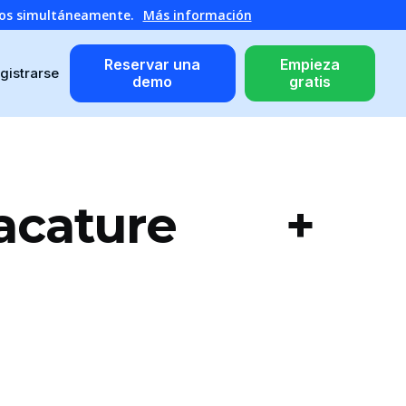
atos simultáneamente.
Más información
Reservar una
Empieza
gistrarse
demo
gratis
Vacature +