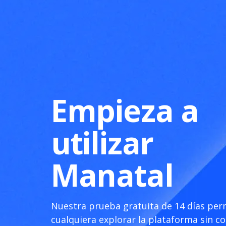
Empieza a
utilizar
Manatal
Nuestra prueba gratuita de 14 días per
cualquiera explorar la plataforma sin 