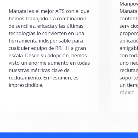
Manpowe
Manatal es el mejor ATS con el que
Manatal
hemos trabajado. La combinación
content
de sencillez, eficacia y las últimas
servici
tecnologías lo convierten en una
proporc
herramienta indispensable para
aplicac
cualquier equipo de RR.HH a gran
amigabl
escala. Desde su adopción, hemos
con toda
visto un enorme aumento en todas
uno nec
nuestras métricas clave de
reclutam
reclutamiento. En resumen, es
soporte
imprescindible.
un tiem
rápido.