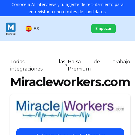
Conoce a AI Interviewer, tu agente de reclutamiento para
entrevistar a uno o miles de candidatos.
ES
Empezar
Todas las
Bolsa de trabajo
>
integraciones
Premium
Miracleworkers.com