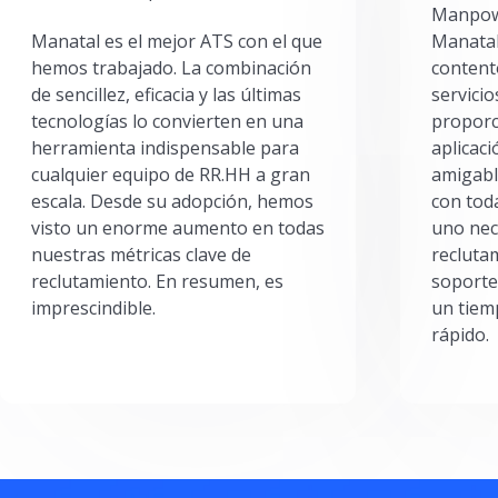
Manpowe
Manatal es el mejor ATS con el que
Manatal
hemos trabajado. La combinación
content
de sencillez, eficacia y las últimas
servici
tecnologías lo convierten en una
proporc
herramienta indispensable para
aplicac
cualquier equipo de RR.HH a gran
amigabl
escala. Desde su adopción, hemos
con toda
visto un enorme aumento en todas
uno nec
nuestras métricas clave de
reclutam
reclutamiento. En resumen, es
soporte
imprescindible.
un tiem
rápido.