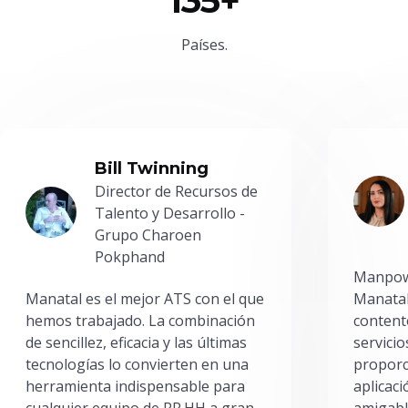
135+
Países.
Bill Twinning
Director de Recursos de
Talento y Desarrollo -
Grupo Charoen
Pokphand
Manpowe
Manatal es el mejor ATS con el que
Manatal
hemos trabajado. La combinación
content
de sencillez, eficacia y las últimas
servici
tecnologías lo convierten en una
proporc
herramienta indispensable para
aplicac
cualquier equipo de RR.HH a gran
amigabl