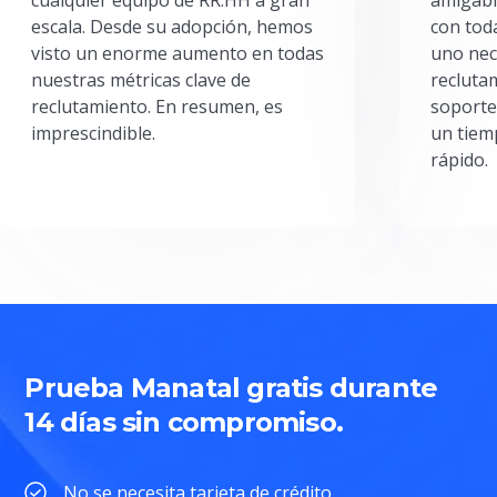
escala. Desde su adopción, hemos
con toda
visto un enorme aumento en todas
uno nec
nuestras métricas clave de
reclutam
reclutamiento. En resumen, es
soporte
imprescindible.
un tiem
rápido.
Prueba Manatal gratis durante
14 días sin compromiso.
No se necesita tarjeta de crédito