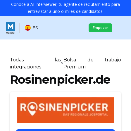
Conoce a AI Interviewer, tu agente de reclutamiento para
entrevistar a uno o miles de candidatos.
ES
Empezar
Todas las
Bolsa de trabajo
>
integraciones
Premium
Rosinenpicker.de