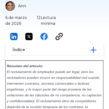
Ann
6 de marzo
12
Lectura
de 2026
mínima
Índice
¿Cuándo son responsables los
Resumen del artículo:
reclutadores?
El reclutamiento de empleados puede ser legal, pero los
Lista de verificación para la selección de
reclutadores pueden incurrir en responsabilidad civil cuando
contratos de reclutadores
intervienen contratos, secretos comerciales o tácticas
La captación ilegal de talentos jurídicos
en la práctica
engañosas, y la mayor parte del riesgo proviene de las
Optimización del abastecimiento ético
violaciones de las cláusulas de no competencia, no captación
con documentación adecuada
y confidencialidad. El reclutamiento ético de competidores
Evidencia del mundo real: la búsqueda
depende de la revisión temprana de los contratos, la