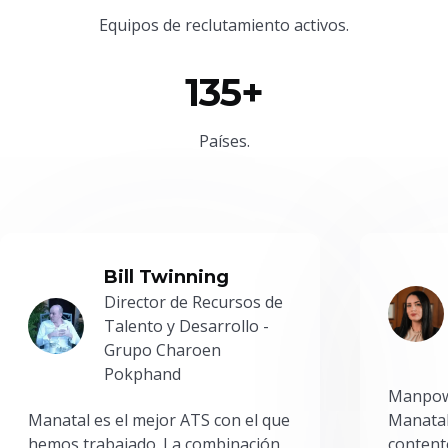
Equipos de reclutamiento activos.
135+
Países.
Bill Twinning
Director de Recursos de
Talento y Desarrollo -
Grupo Charoen
Pokphand
Manpowe
Manatal es el mejor ATS con el que
Manatal
hemos trabajado. La combinación
content