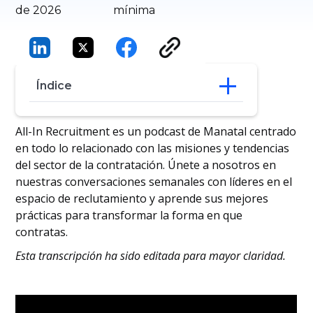
de 2026
mínima
Índice
Definición de talento excepcional
All-In Recruitment es un podcast de Manatal centrado
Evaluación de la adaptabilidad
en todo lo relacionado con las misiones y tendencias
Liderazgo sistémico y barreras
del sector de la contratación. Únete a nosotros en
Evaluación de la adaptabilidad
nuestras conversaciones semanales con líderes en el
Estrategias de talento adaptativas
espacio de reclutamiento y aprende sus mejores
prácticas para transformar la forma en que
contratas.
Esta transcripción ha sido editada para mayor claridad.