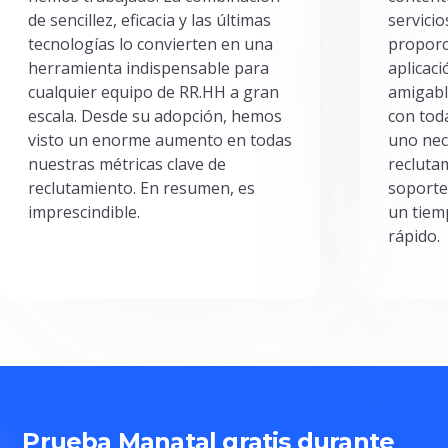
de sencillez, eficacia y las últimas
servici
tecnologías lo convierten en una
proporc
herramienta indispensable para
aplicac
cualquier equipo de RR.HH a gran
amigabl
escala. Desde su adopción, hemos
con toda
visto un enorme aumento en todas
uno nec
nuestras métricas clave de
reclutam
reclutamiento. En resumen, es
soporte
imprescindible.
un tiem
rápido.
Prueba Manatal gratis durante