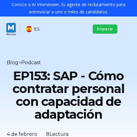
Conoce a AI Interviewer, tu agente de reclutamiento para
entrevistar a uno o miles de candidatos.
ES
Empezar
Blog
>
Podcast
EP153: SAP - Cómo
contratar personal
con capacidad de
adaptación
4 de febrero
8
Lectura