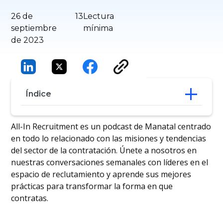
26 de
13
Lectura
septiembre
mínima
de 2023
Índice
El viaje de Thomas a Japón y Tailandia
All-In Recruitment es un podcast de Manatal centrado
Generalista o especialista: ¿cuál debe
en todo lo relacionado con las misiones y tendencias
contratar?
del sector de la contratación. Únete a nosotros en
Conoce a gente de tu nicho para
nuestras conversaciones semanales con líderes en el
desarrollar tu especialización
espacio de reclutamiento y aprende sus mejores
Pasos para mantener satisfechos a los
prácticas para transformar la forma en que
clientes
Tendencias a tener en cuenta en la
contratas.
búsqueda de directivos