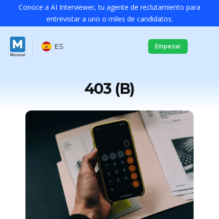
Conoce a AI Interviewer, tu agente de reclutamiento para
entrevistar a uno o miles de candidatos.
ES
Empezar
403 (B)