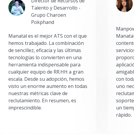
Director de Recursos de
Talento y Desarrollo -
Grupo Charoen
Pokphand
Manpowe
Manatal es el mejor ATS con el que
Manatal
hemos trabajado. La combinación
content
de sencillez, eficacia y las últimas
servici
tecnologías lo convierten en una
proporc
herramienta indispensable para
aplicac
cualquier equipo de RR.HH a gran
amigabl
escala. Desde su adopción, hemos
con toda
visto un enorme aumento en todas
uno nec
nuestras métricas clave de
reclutam
reclutamiento. En resumen, es
soporte
imprescindible.
un tiem
rápido.