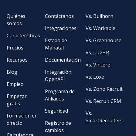
Quiénes
Contáctanos
Vs. Bullhorn
somos
Integraciones
Vs. Workable
Características
Estado de
Vs. Greenhouse
Precios
Manatal
Vs. JazzHR
Recursos
Documentación
Vs. Vincere
Blog
Integración
Vs. Loxo
OpenAPI
Empleo
Vs. Zoho Recruit
Programa de
Empezar
Afiliados
Vs. Recruit CRM
gratis
Seguridad
Vs.
Formación en
SmartRecruiters
directo
Registro de
cambios
Calculadora