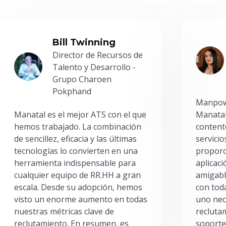
Bill Twinning
Director de Recursos de
Talento y Desarrollo -
Grupo Charoen
Pokphand
Manpowe
Manatal es el mejor ATS con el que
Manatal
hemos trabajado. La combinación
content
de sencillez, eficacia y las últimas
servici
tecnologías lo convierten en una
proporc
herramienta indispensable para
aplicac
cualquier equipo de RR.HH a gran
amigabl
escala. Desde su adopción, hemos
con toda
visto un enorme aumento en todas
uno nec
nuestras métricas clave de
reclutam
reclutamiento. En resumen, es
soporte