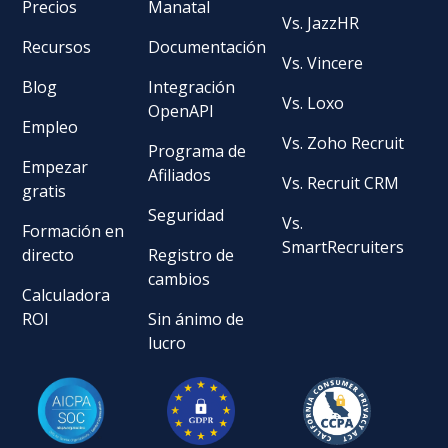
Precios
Manatal
Vs. JazzHR
Recursos
Documentación
Vs. Vincere
Blog
Integración
Vs. Loxo
OpenAPI
Empleo
Vs. Zoho Recruit
Programa de
Empezar
Afiliados
Vs. Recruit CRM
gratis
Seguridad
Vs.
Formación en
SmartRecruiters
directo
Registro de
cambios
Calculadora
ROI
Sin ánimo de
lucro