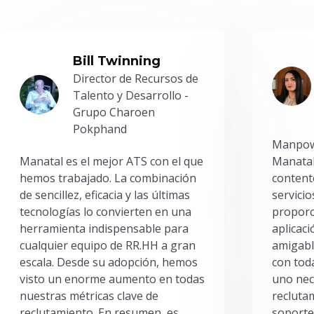
Bill Twinning
Director de Recursos de
Talento y Desarrollo -
Grupo Charoen
Pokphand
Manpowe
Manatal es el mejor ATS con el que
Manatal
hemos trabajado. La combinación
content
de sencillez, eficacia y las últimas
servici
tecnologías lo convierten en una
proporc
herramienta indispensable para
aplicac
cualquier equipo de RR.HH a gran
amigabl
escala. Desde su adopción, hemos
con toda
visto un enorme aumento en todas
uno nec
nuestras métricas clave de
reclutam
reclutamiento. En resumen, es
soporte