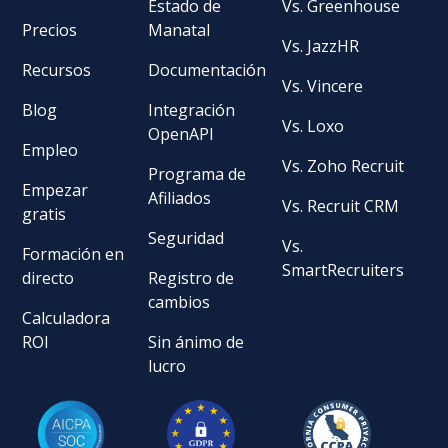
Estado de
Vs. Greenhouse
Precios
Manatal
Vs. JazzHR
Recursos
Documentación
Vs. Vincere
Blog
Integración
Vs. Loxo
OpenAPI
Empleo
Vs. Zoho Recruit
Programa de
Empezar
Afiliados
Vs. Recruit CRM
gratis
Seguridad
Vs.
Formación en
SmartRecruiters
directo
Registro de
cambios
Calculadora
ROI
Sin ánimo de
lucro