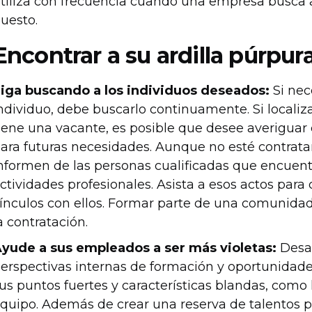
tiliza con frecuencia cuando una empresa busca a
uesto.
Encontrar a su ardilla púrpur
iga buscando a los individuos deseados:
Si nec
ndividuo, debe buscarlo continuamente. Si local
iene una vacante, es posible que desee averiguar
ara futuras necesidades. Aunque no esté contrata
nformen de las personas cualificadas que encuent
ctividades profesionales. Asista a esos actos para
ínculos con ellos. Formar parte de una comunidad
a contratación.
yude a sus empleados a ser más violetas:
Desarr
erspectivas internas de formación y oportunidad
us puntos fuertes y características blandas, como
quipo. Además de crear una reserva de talentos 