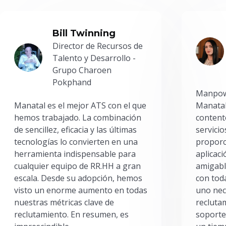
Bill Twinning
Director de Recursos de
Talento y Desarrollo -
Grupo Charoen
Pokphand
Manpowe
Manatal es el mejor ATS con el que
Manatal
hemos trabajado. La combinación
content
de sencillez, eficacia y las últimas
servici
tecnologías lo convierten en una
proporc
herramienta indispensable para
aplicac
cualquier equipo de RR.HH a gran
amigabl
escala. Desde su adopción, hemos
con toda
visto un enorme aumento en todas
uno nec
nuestras métricas clave de
reclutam
reclutamiento. En resumen, es
soporte