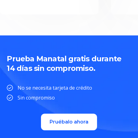
Prueba Manatal gratis durante
14 días sin compromiso.
No se necesita tarjeta de crédito
Sin compromiso
Pruébalo ahora