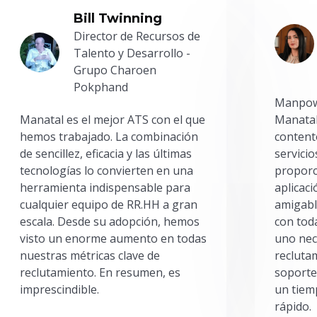
Bill Twinning
Director de Recursos de
Talento y Desarrollo -
Grupo Charoen
Pokphand
Manpowe
Manatal es el mejor ATS con el que
Manatal
hemos trabajado. La combinación
content
de sencillez, eficacia y las últimas
servici
tecnologías lo convierten en una
proporc
herramienta indispensable para
aplicac
cualquier equipo de RR.HH a gran
amigabl
escala. Desde su adopción, hemos
con toda
visto un enorme aumento en todas
uno nec
nuestras métricas clave de
reclutam
reclutamiento. En resumen, es
soporte
imprescindible.
un tiem
rápido.