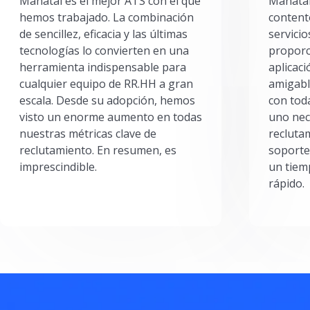
Manatal es el mejor ATS con el que
Manatal
hemos trabajado. La combinación
content
de sencillez, eficacia y las últimas
servici
tecnologías lo convierten en una
proporc
herramienta indispensable para
aplicac
cualquier equipo de RR.HH a gran
amigabl
escala. Desde su adopción, hemos
con toda
visto un enorme aumento en todas
uno nec
nuestras métricas clave de
reclutam
reclutamiento. En resumen, es
soporte
imprescindible.
un tiem
rápido.