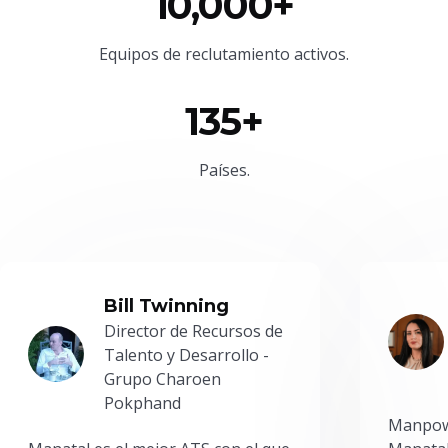
10,000+
Equipos de reclutamiento activos.
135+
Países.
Bill Twinning
Director de Recursos de
Talento y Desarrollo -
Grupo Charoen
Pokphand
Manpowe