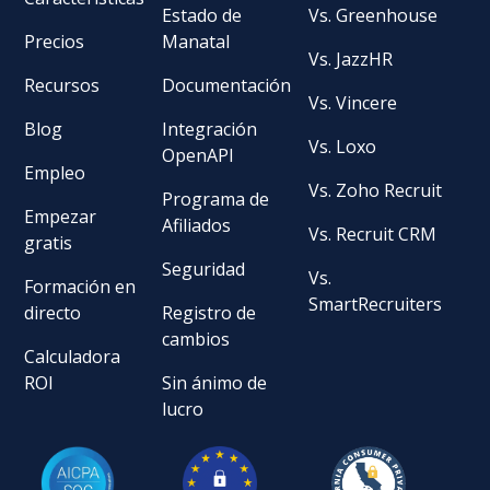
Estado de
Vs. Greenhouse
Precios
Manatal
Vs. JazzHR
Recursos
Documentación
Vs. Vincere
Blog
Integración
Vs. Loxo
OpenAPI
Empleo
Vs. Zoho Recruit
Programa de
Empezar
Afiliados
Vs. Recruit CRM
gratis
Seguridad
Vs.
Formación en
SmartRecruiters
directo
Registro de
cambios
Calculadora
ROI
Sin ánimo de
lucro