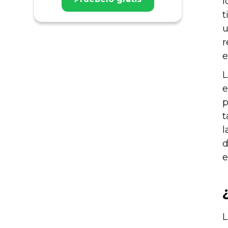
l
t
u
r
e
L
e
p
t
l
d
e
L