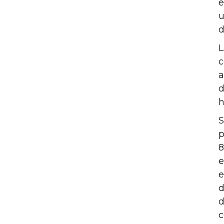
e
u
d
L
c
a
d
h
S
p
8
e
e
d
d
c