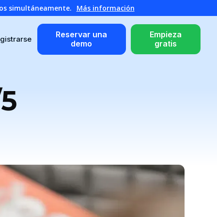
atos simultáneamente.
Más información
Reservar una
Empieza
gistrarse
demo
gratis
/5