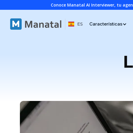
Conoce Manatal AI Interviewer, tu age
Características
ES
L