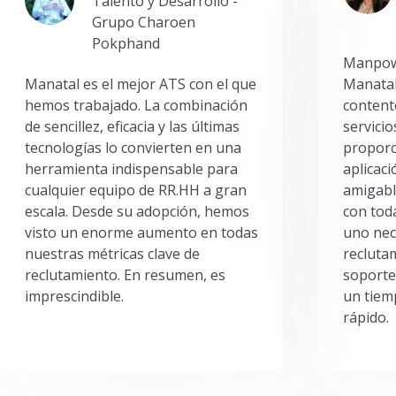
Talento y Desarrollo -
Grupo Charoen
Pokphand
Manpowe
Manatal es el mejor ATS con el que
Manatal
hemos trabajado. La combinación
content
de sencillez, eficacia y las últimas
servici
tecnologías lo convierten en una
proporc
herramienta indispensable para
aplicac
cualquier equipo de RR.HH a gran
amigabl
escala. Desde su adopción, hemos
con toda
visto un enorme aumento en todas
uno nec
nuestras métricas clave de
reclutam
reclutamiento. En resumen, es
soporte
imprescindible.
un tiem
rápido.