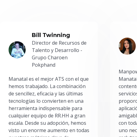
Bill Twinning
Director de Recursos de
Talento y Desarrollo -
Grupo Charoen
Pokphand
Manpowe
Manatal es el mejor ATS con el que
Manatal
hemos trabajado. La combinación
content
de sencillez, eficacia y las últimas
servici
tecnologías lo convierten en una
proporc
herramienta indispensable para
aplicac
cualquier equipo de RR.HH a gran
amigabl
escala. Desde su adopción, hemos
con toda
visto un enorme aumento en todas
uno nec