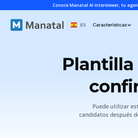
Conoce Manatal AI Interviewer, tu age
Características
ES
Plantill
confi
Puede utilizar es
candidatos después de