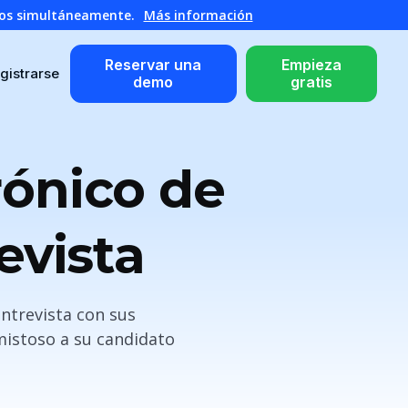
atos simultáneamente.
Más información
Reservar una
Empieza
gistrarse
demo
gratis
rónico de
evista
entrevista con sus
mistoso a su candidato