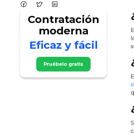
Contratación
moderna
E
l
Eficaz y fácil
s
Pruébelo gratis
E
i
q
S
c