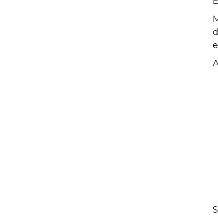
E
M
d
e
A
S