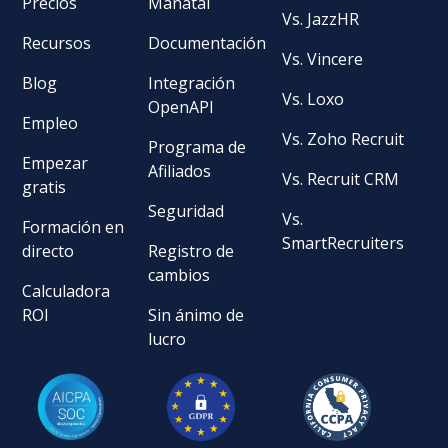
Precios
Manatal
Vs. JazzHR
Recursos
Documentación
Vs. Vincere
Blog
Integración
Vs. Loxo
OpenAPI
Empleo
Vs. Zoho Recruit
Programa de
Empezar
Afiliados
Vs. Recruit CRM
gratis
Seguridad
Vs.
Formación en
SmartRecruiters
directo
Registro de
cambios
Calculadora
ROI
Sin ánimo de
lucro