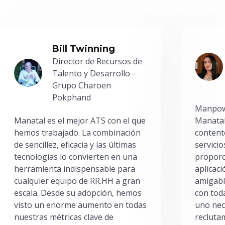
Bill Twinning
Director de Recursos de
Talento y Desarrollo -
Grupo Charoen
Pokphand
Manpowe
Manatal es el mejor ATS con el que
Manatal
hemos trabajado. La combinación
content
de sencillez, eficacia y las últimas
servici
tecnologías lo convierten en una
proporc
herramienta indispensable para
aplicac
cualquier equipo de RR.HH a gran
amigabl
escala. Desde su adopción, hemos
con toda
visto un enorme aumento en todas
uno nec
nuestras métricas clave de
reclutam