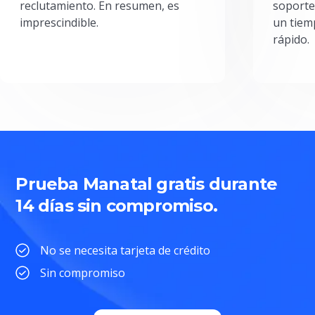
reclutamiento. En resumen, es
soporte
imprescindible.
un tiem
rápido.
Prueba Manatal gratis durante
14 días sin compromiso.
No se necesita tarjeta de crédito
Sin compromiso