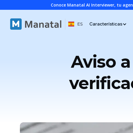
Conoce Manatal AI Interviewer, tu age
Características
ES
Aviso a
verific