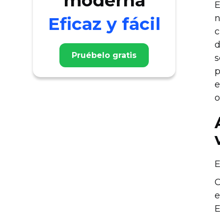
moderna
E
n
Eficaz y fácil
c
d
Pruébelo gratis
s
p
e
o
E
C
e
E