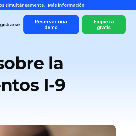
atos simultáneamente.
Más información
Reservar una
Empieza
gistrarse
demo
gratis
sobre la
ntos I-9