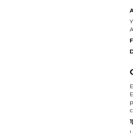
A
Y
A
F
D
E
E
p
c
1
L