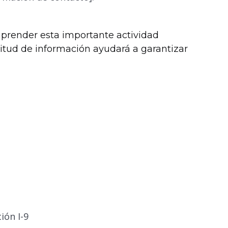
render esta importante actividad
citud de información ayudará a garantizar
ión I-9