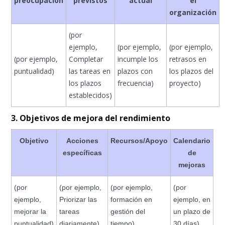
preocupación
previstos
actual
el
organización
(por
ejemplo,
(por ejemplo,
(por ejemplo,
(por ejemplo,
Completar
incumple los
retrasos en
puntualidad)
las tareas en
plazos con
los plazos del
los plazos
frecuencia)
proyecto)
establecidos)
3. Objetivos de mejora del rendimiento
Objetivo
Acciones
Recursos/Apoyo
Calendario
específicas
de
mejoras
(por
(por ejemplo,
(por ejemplo,
(por
ejemplo,
Priorizar las
formación en
ejemplo, en
mejorar la
tareas
gestión del
un plazo de
puntualidad)
diariamente)
tiempo)
30 días)