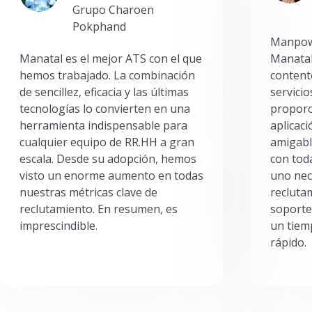
Grupo Charoen
Pokphand
Manpowe
Manatal es el mejor ATS con el que
Manatal
hemos trabajado. La combinación
content
de sencillez, eficacia y las últimas
servici
tecnologías lo convierten en una
proporc
herramienta indispensable para
aplicac
cualquier equipo de RR.HH a gran
amigabl
escala. Desde su adopción, hemos
con toda
visto un enorme aumento en todas
uno nec
nuestras métricas clave de
reclutam
reclutamiento. En resumen, es
soporte
imprescindible.
un tiem
rápido.