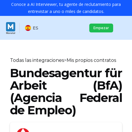
Conoce a AI Interviewer, tu agente de reclutamiento para
entrevistar a uno o miles de candidatos.
ES
Empezar
Todas las integraciones
>
Mis propios contratos
Bundesagentur für
Arbeit (BfA)
(Agencia Federal
de Empleo)