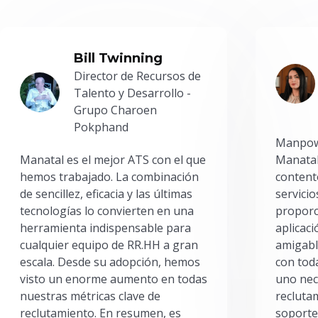
Bill Twinning
Director de Recursos de
Talento y Desarrollo -
Grupo Charoen
Pokphand
Manpowe
Manatal es el mejor ATS con el que
Manatal
hemos trabajado. La combinación
content
de sencillez, eficacia y las últimas
servici
tecnologías lo convierten en una
proporc
herramienta indispensable para
aplicac
cualquier equipo de RR.HH a gran
amigabl
escala. Desde su adopción, hemos
con toda
visto un enorme aumento en todas
uno nec
nuestras métricas clave de
reclutam
reclutamiento. En resumen, es
soporte